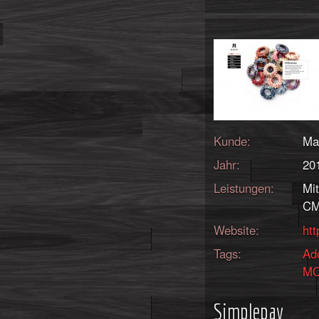
Kunde:
Ma
Jahr:
20
Leistungen:
Mi
CM
Website:
htt
Tags:
Ad
M
Simplepay