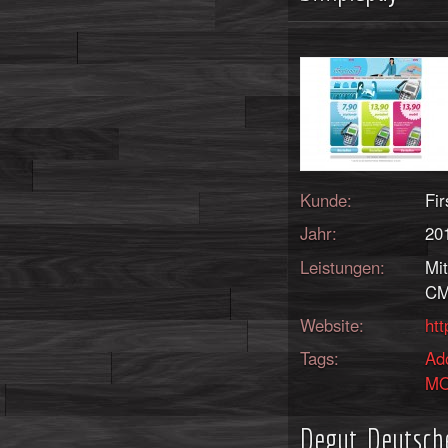
Kunde:
Fi
Jahr:
20
Leistungen:
Mi
CM
Website:
htt
Tags:
Ad
M
Degut, Deutsch