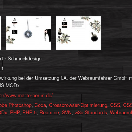
rte Schmuckdesign
11
twirkung bei der Umsetzung i.A. der Webraumfahrer GmbH m
S MODx
p://www.marte-berlin.de/
obe Photoshop
,
Coda
,
Crossbrowser-Optimierung
,
CSS
,
CSS
ODx
,
PHP
,
PHP 5
,
Redmine
,
SVN
,
w3c-Standards
,
Webraumf