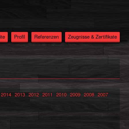
ite
Profil
Referenzen
Zeugnisse & Zertifikate
2014
2013
2012
2011
2010
2009
2008
2007