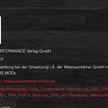
RFORMANCE Verlag GmbH
10
twirkung bei der Umsetzung i.A. der Webraumfahrer GmbH m
S MODx
tp://www.performance-online.de/
obe Photoshop
,
Coda
,
Crossbrowser-Optimierung
,
CSS
,
CSS
ODx
,
PHP
,
PHP 5
,
Redmine
,
SVN
,
w3c-Standards
,
Webraumf