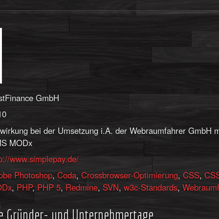
rstFinance GmbH
10
twirkung bei der Umsetzung i.A. der Webraumfahrer GmbH m
S MODx
p://www.simplepay.de/
obe Photoshop
,
Coda
,
Crossbrowser-Optimierung
,
CSS
,
CSS
ODx
,
PHP
,
PHP 5
,
Redmine
,
SVN
,
w3c-Standards
,
Webraumf
e Gründer- und Unternehmertage