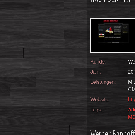
Kunde:
We
Jahr:
20
Leistungen:
Mi
CM
Website:
htt
Tags:
Ad
M
Werner Bonhoff