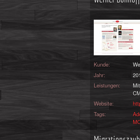
Kunde:
We
Jahr:
20
Leistungen:
Mi
CM
Website:
htt
Tags:
Ad
M
Migrationszaub