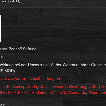
rner Bonhoff Stiftung
10
twirkung bei der Umsetzung i.A. der Webraumfahrer GmbH m
S MODx
p://www.werner-bonhoff-stiftung.de/
obe Photoshop
,
Coda
,
Crossbrowser-Optimierung
,
CSS
,
CSS
ODx
,
PHP
,
PHP 5
,
Redmine
,
SVN
,
w3c-Standards
,
Webraumf
er