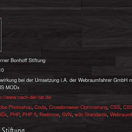
rner Bonhoff Stiftung
10
twirkung bei der Umsetzung i.A. der Webraumfahrer GmbH m
S MODx
p://www.nach-der-tat.de/
obe Photoshop
,
Coda
,
Crossbrowser-Optimierung
,
CSS
,
CSS
ODx
,
PHP
,
PHP 5
,
Redmine
,
SVN
,
w3c-Standards
,
Webraumf
 Stiftung