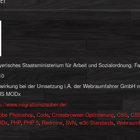
erisches Staatsministerium für Arbeit und Sozialordnung, F
10
twirkung bei der Umsetzung i.A. der Webraumfahrer GmbH m
S MODx
p://www.migrationszauber.de/
obe Photoshop
,
Coda
,
Crossbrowser-Optimierung
,
CSS
,
CSS
ODx
,
PHP
,
PHP 5
,
Redmine
,
SVN
,
w3c-Standards
,
Webraumf