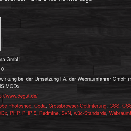
ma GmbH
10
twirkung bei der Umsetzung i.A. der Webraumfahrer GmbH m
S MODx
p://www.degut.de/
obe Photoshop
,
Coda
,
Crossbrowser-Optimierung
,
CSS
,
CSS
ODx
,
PHP
,
PHP 5
,
Redmine
,
SVN
,
w3c-Standards
,
Webraumf