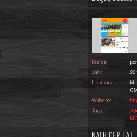
Kunde:
pc
Jahr:
20
Leistungen:
Mi
CM
Website:
htt
Tags:
Ad
M
NACH DER TAT